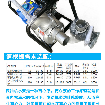
品
发动
吸
油箱
名
口径
扬程
流量
转速
机型
功率
程
容积
规
(mm)
(m)
(m3/h)
rpm
(m)
号
(L)
格
汽