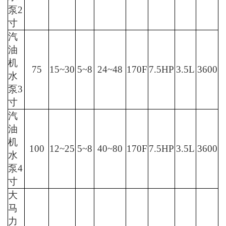
大
马
力
汽
油
100
15~30
5~8
50~100
188F
13HP
6.5L
3600
机
水
泵4
寸
伽利略汽油机水泵简介：
有着优异的经济性能，轻便、特殊的合金机架结
构，显著降低了整机重量，便于操作。高压、高扬
程性能忧异的高效叶轮保证了长距离、高扬程供
水。耐用、高质量的机械密封性能使得机组的使用
寿命更长久。易保养。汽油机水泵是一种离心泵。
离心泵的工作原理是在泵内充满水的情况下，发动