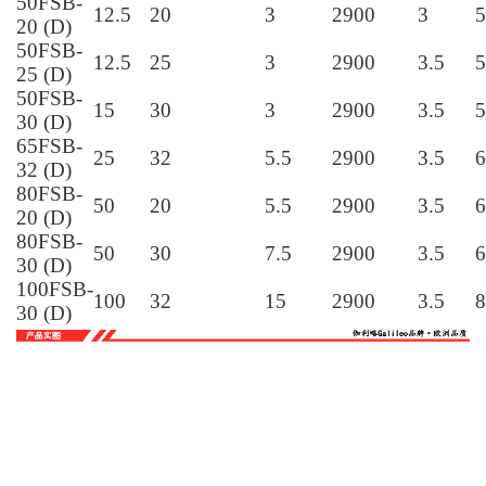
80FSB-
50
50
15
2900
3.5
5
50
80FSB-
50
55
18.5
2900
4
5
55
100FSB-
100
32
15
2900
3.5
7
32
40FSB-
5
15
3
2900
3
4
15 (D)
40FSB-
10
20
3
2900
3
4
20 (D)
50FSB-
12.5
20
3
2900
3
5
20 (D)
50FSB-
12.5
25
3
2900
3.5
5
25 (D)
50FSB-
15
30
3
2900
3.5
5
30 (D)
65FSB-
25
32
5.5
2900
3.5
6
32 (D)
80FSB-
50
20
5.5
2900
3.5
6
20 (D)