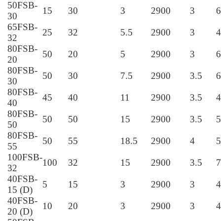
18
25FSB-
3.6
25
1.5
2900
3
5
25
40FSB-
5
15
3
2900
3
4
15
40FSB-
10
20
3
2900
3
4
20
40FSB-
10
30
3
2900
3
5
30
50FSB-
12.5
25
3
2900
3
4
25
50FSB-
15
30
3
2900
3
6
30
65FSB-
25
32
5.5
2900
3
4
32
80FSB-
50
20
5
2900
3
6
20
80FSB-
50
30
7.5
2900
3.5
6
30
80FSB-
45
40
11
2900
3.5
4
40