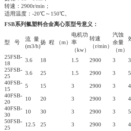
作稳定、噪声低、机械强度高、不老化、无毒素分
解、维修方便、流道光滑、效率高，节约能源等优
点。杜绝跑、冒、滴、漏，广泛应用于化工、制
酸、制碱、冶炼、稀土、农药、染料、医药、造
纸、电镀、电解、酸洗、无线电、化成箔、科研机
构、国防工业等行业。
FSB系列氟塑料合金离心泵技术参数：
流量：3.6～100m3/h；
扬程：15～50m；
转速：2900r/min；
适用温度：-20℃～150℃。
FSB系列氟塑料合金离心泵型号意义：
电机功
汽蚀
转速
流
量
型 号
扬
程
（
m
）
率
余量
(
m3/h
)
（r/min）
（
kw
）
（
m
）
25FSB-
3.6
18
1.5
2900
3
3