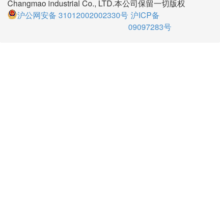
金山区卫昌路251号
在线客服QQ:
(845994233)
(1359610297)
(1351394970)
(1057592131)
(1427027655)
(1695929475)
Copyright版权 上海苍茂实业有限公司 Shanghai
Changmao industrial Co., LTD.本公司保留一切版权
沪公网安备 31012002002330号
沪ICP备
09097283号