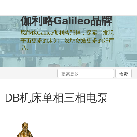
伽利略Galileo品牌
愿能像Galileo伽利略那样，探索、发现
宇宙更多的未知，发明创造更多的好产
品。
DB机床单相三相电泵