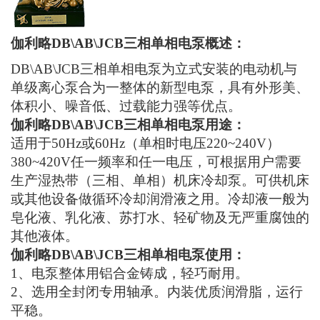
伽利略DB\AB\JCB三相单相电泵概述：
DB\AB\JCB三相单相电泵为立式安装的电动机与
单级离心泵合为一整体的新型电泵，具有外形美、
体积小、噪音低、过载能力强等优点。
伽利略DB\AB\JCB三相单相电泵用途：
适用于50Hz或60Hz（单相时电压220~240V）
380~420V任一频率和任一电压，可根据用户需要
生产湿热带（三相、单相）机床冷却泵。可供机床
或其他设备做循环冷却润滑液之用。冷却液一般为
皂化液、乳化液、苏打水、轻矿物及无严重腐蚀的
其他液体。
伽利略DB\AB\JCB三相单相电泵使用：
1、电泵整体用铝合金铸成，轻巧耐用。
2、选用全封闭专用轴承。内装优质润滑脂，运行
平稳。