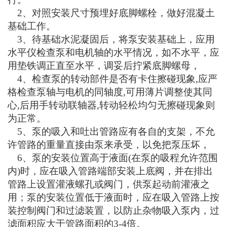
2、对照安装尺寸预埋好底脚螺栓，做好混凝土
基础工作。
3、待基础水泥凝固后，将泵安装基础上，应用
水平仪检查泵和电机轴的水平情况，如不水平，应
用垫铁调正直至水平，调妥后拧紧底脚螺母，
4、检查泵的转动部件是否有卡住擦碰现象,应严
格检查泵轴与电机的同轴度,可用薄片调整使其同
心,后用手转动联轴器,转动轻松均匀无擦碰现象则
为正常。
5、泵的吸入和吐出管路应有各自的支架，不允
许管路的重量直接由泵来承受，以免把泵压坏，
6、泵的安装位置高于液面(在泵的吸程允许范围
内)时，应在吸入管路端部安装上底阀，并在排出
管路上设置灌液螺孔或阀门，供泵起动前灌液之
用；泵的安装位置低于液面时，应在吸入管路上按
装控制阀门和过滤装置，以防止杂物吸入泵内，过
滤面积应大于管路面积的3-4倍。