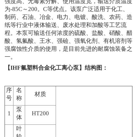
强度高、无毒素分解、使用温度宽，输送介质温度
为-85C～200。C等优点。该泵广泛适用于化工、
制药、石油、冶金、电力、电镀、酸洗、农药、造
纸等行业中液体输送、废水处理和加酸等工艺流
程。本泵可输送任何浓度的硫酸、盐酸、硝酸、醋
酸、氢氟酸、王水、强硷、强氧化剂、有机溶剂等
强腐蚀性介质的使用，是目前先进的耐腐蚀装备之
一。
【IHF氟塑料合金化工离心泵】结构图：
序
名
材质
号
称
泵
1
HT200
体
叶
轮