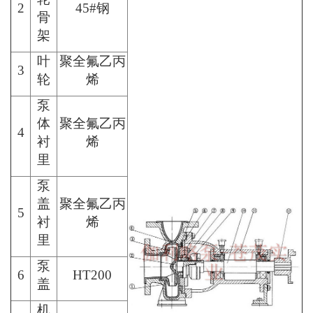
2
45#钢
骨
架
叶
聚全氟乙丙
3
轮
烯
泵
体
聚全氟乙丙
4
衬
烯
里
泵
盖
聚全氟乙丙
5
衬
烯
里
泵
6
HT200
盖
机