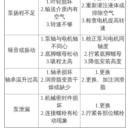
1.叶轮损坏
2.重新灌注液体或
2.输送介质内有
泵扬程不足
排除空气
空气
3.检查电机提高转
3.转速不够
速
1.泵轴与电机轴
1.校正泵与电机同
不同心
轴度
噪音或振动
2.底脚螺母松动
2.拧紧底脚螺母
3.吸程太高
3.降低安装高度
1.轴承损坏
1.更换
轴承温升过高
2.润滑脂变质干
2.更换、加注润滑
燥或缺少
脂
1.机械密封件损
坏
1.更换
泵泄漏
2.连接螺栓有松
2.拧紧各部位螺栓
动现象