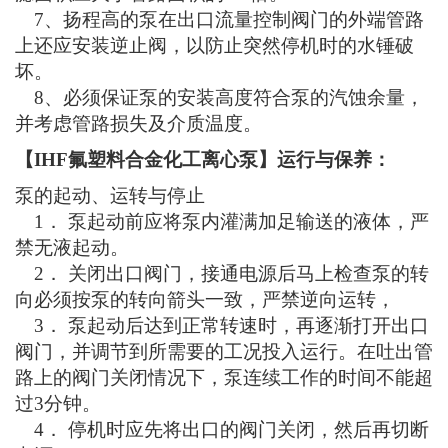
7、扬程高的泵在出口流量控制阀门的外端管路
上还应安装逆止阀，以防止突然停机时的水锤破
坏。
8、必须保证泵的安装高度符合泵的汽蚀余量，
并考虑管路损失及介质温度。
【IHF氟塑料合金化工离心泵】运行与保养：
泵的起动、运转与停止
1． 泵起动前应将泵内灌满加足输送的液体，严
禁无液起动。
2． 关闭出口阀门，接通电源后马上检查泵的转
向必须按泵的转向箭头一致，严禁逆向运转，
3． 泵起动后达到正常转速时，再逐渐打开出口
阀门，并调节到所需要的工况投入运行。在吐出管
路上的阀门关闭情况下，泵连续工作的时间不能超
过3分钟。
4． 停机时应先将出口的阀门关闭，然后再切断