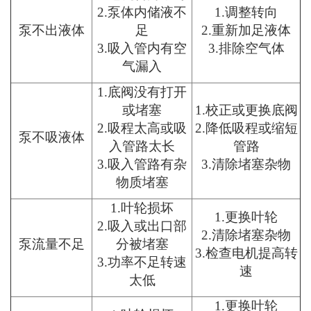
2.泵体内储液不
1.调整转向
泵不出液体
足
2.重新加足液体
3.吸入管内有空
3.排除空气体
气漏入
1.底阀没有打开
或堵塞
1.校正或更换底阀
2.吸程太高或吸
2.降低吸程或缩短
泵不吸液体
入管路太长
管路
3.吸入管路有杂
3.清除堵塞杂物
物质堵塞
1.叶轮损坏
1.更换叶轮
2.吸入或出口部
2.清除堵塞杂物
泵流量不足
分被堵塞
3.检查电机提高转
3.功率不足转速
速
太低
1.更换叶轮