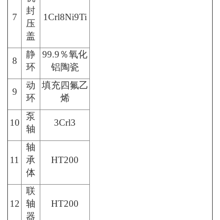
封
7
1Crl8Ni9Ti
压
盖
静
99.9％氧化
8
环
铝陶瓷
动
填充四氟乙
9
环
烯
泵
10
3Crl3
轴
轴
11
承
HT200
体
联
12
轴
HT200
器